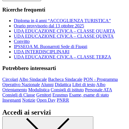
Ricerche frequenti
Diploma in 4 anni “ACCOGLIENZA TURISTICA”
Orario provvisorio dal 13 ottobre 2025
UDA EDUCAZIONE CIVICA – CLASSE QUARTA
UDA EDUCAZIONE CIVICA – CLASSE QUINTA
Convitto
IPSSEOA M. Buonarroti Sede di Fiuggi
UDA INTERDISCIPLINARI
UDA EDUCAZIONE CIVICA – CLASSE TERZA
Potrebbero interessarti
Circolari
Albo Sindacale
Bacheca Sindacale
PON - Programma
Operativo Nazionale
Alunni
Didattica
Libri di testo
Albo
Orientamento
Modulistica
Consigli di istituto
Personale ATA
Consigli di Classe
Genitori
Erasmus
Esame, esame di stato
Insegnanti
Notizie
Open Day
PNRR
Accedi ai servizi