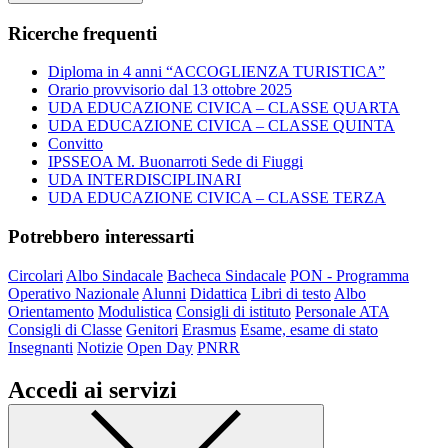
Ricerche frequenti
Diploma in 4 anni “ACCOGLIENZA TURISTICA”
Orario provvisorio dal 13 ottobre 2025
UDA EDUCAZIONE CIVICA – CLASSE QUARTA
UDA EDUCAZIONE CIVICA – CLASSE QUINTA
Convitto
IPSSEOA M. Buonarroti Sede di Fiuggi
UDA INTERDISCIPLINARI
UDA EDUCAZIONE CIVICA – CLASSE TERZA
Potrebbero interessarti
Circolari
Albo Sindacale
Bacheca Sindacale
PON - Programma
Operativo Nazionale
Alunni
Didattica
Libri di testo
Albo
Orientamento
Modulistica
Consigli di istituto
Personale ATA
Consigli di Classe
Genitori
Erasmus
Esame, esame di stato
Insegnanti
Notizie
Open Day
PNRR
Accedi ai servizi