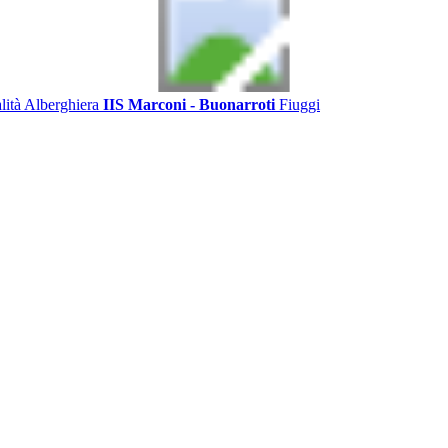
alità Alberghiera
IIS Marconi - Buonarroti
Fiuggi