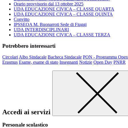
Orario provvisorio dal 13 ottobre 2025
UDA EDUCAZIONE CIVICA – CLASSE QUARTA
UDA EDUCAZIONE CIVICA – CLASSE QUINTA
Convitto
IPSSEOA M. Buonarroti Sede di Fiuggi
UDA INTERDISCIPLINARI
UDA EDUCAZIONE CIVICA – CLASSE TERZA
Potrebbero interessarti
Circolari
Albo Sindacale
Bacheca Sindacale
PON - Programma Opera
Erasmus
Esame, esame di stato
Insegnanti
Notizie
Open Day
PNRR
Accedi ai servizi
Personale scolastico