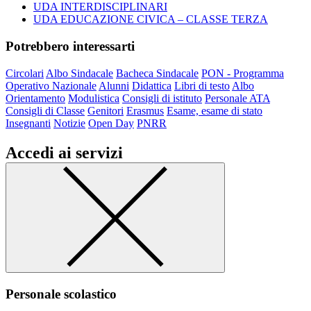
UDA INTERDISCIPLINARI
UDA EDUCAZIONE CIVICA – CLASSE TERZA
Potrebbero interessarti
Circolari
Albo Sindacale
Bacheca Sindacale
PON - Programma
Operativo Nazionale
Alunni
Didattica
Libri di testo
Albo
Orientamento
Modulistica
Consigli di istituto
Personale ATA
Consigli di Classe
Genitori
Erasmus
Esame, esame di stato
Insegnanti
Notizie
Open Day
PNRR
Accedi ai servizi
Personale scolastico