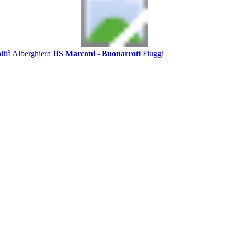
alità Alberghiera
IIS Marconi - Buonarroti
Fiuggi