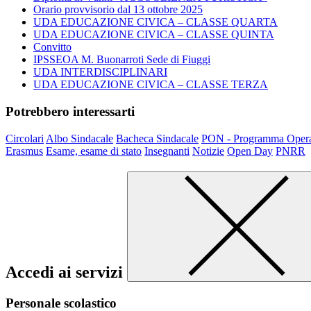
Orario provvisorio dal 13 ottobre 2025
UDA EDUCAZIONE CIVICA – CLASSE QUARTA
UDA EDUCAZIONE CIVICA – CLASSE QUINTA
Convitto
IPSSEOA M. Buonarroti Sede di Fiuggi
UDA INTERDISCIPLINARI
UDA EDUCAZIONE CIVICA – CLASSE TERZA
Potrebbero interessarti
Circolari
Albo Sindacale
Bacheca Sindacale
PON - Programma Opera
Erasmus
Esame, esame di stato
Insegnanti
Notizie
Open Day
PNRR
Accedi ai servizi
Personale scolastico