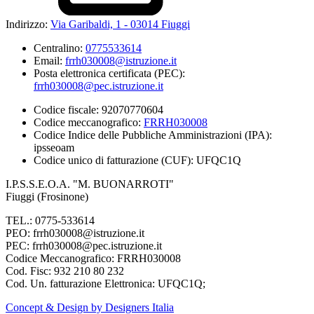
Indirizzo:
Via Garibaldi, 1 - 03014 Fiuggi
Centralino:
0775533614
Email:
frrh030008@istruzione.it
Posta elettronica certificata (PEC):
frrh030008@pec.istruzione.it
Codice fiscale: 92070770604
Codice meccanografico:
FRRH030008
Codice Indice delle Pubbliche Amministrazioni (IPA):
ipsseoam
Codice unico di fatturazione (CUF): UFQC1Q
I.P.S.S.E.O.A. "M. BUONARROTI"
Fiuggi (Frosinone)
TEL.: 0775-533614
PEO: frrh030008@istruzione.it
PEC: frrh030008@pec.istruzione.it
Codice Meccanografico: FRRH030008
Cod. Fisc: 932 210 80 232
Cod. Un. fatturazione Elettronica: UFQC1Q;
Concept & Design by Designers Italia