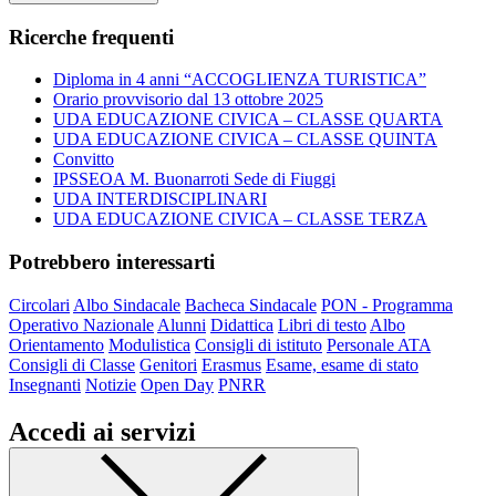
Ricerche frequenti
Diploma in 4 anni “ACCOGLIENZA TURISTICA”
Orario provvisorio dal 13 ottobre 2025
UDA EDUCAZIONE CIVICA – CLASSE QUARTA
UDA EDUCAZIONE CIVICA – CLASSE QUINTA
Convitto
IPSSEOA M. Buonarroti Sede di Fiuggi
UDA INTERDISCIPLINARI
UDA EDUCAZIONE CIVICA – CLASSE TERZA
Potrebbero interessarti
Circolari
Albo Sindacale
Bacheca Sindacale
PON - Programma
Operativo Nazionale
Alunni
Didattica
Libri di testo
Albo
Orientamento
Modulistica
Consigli di istituto
Personale ATA
Consigli di Classe
Genitori
Erasmus
Esame, esame di stato
Insegnanti
Notizie
Open Day
PNRR
Accedi ai servizi