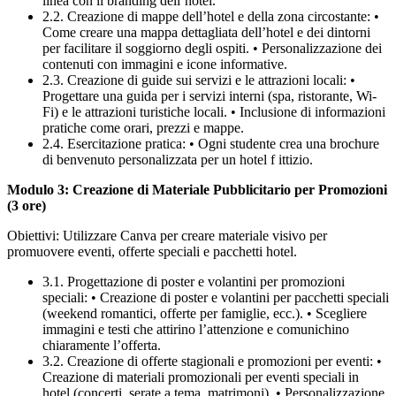
linea con il branding dell’hotel.
2.2. Creazione di mappe dell’hotel e della zona circostante: •
Come creare una mappa dettagliata dell’hotel e dei dintorni
per facilitare il soggiorno degli ospiti. • Personalizzazione dei
contenuti con immagini e icone informative.
2.3. Creazione di guide sui servizi e le attrazioni locali: •
Progettare una guida per i servizi interni (spa, ristorante, Wi-
Fi) e le attrazioni turistiche locali. • Inclusione di informazioni
pratiche come orari, prezzi e mappe.
2.4. Esercitazione pratica: • Ogni studente crea una brochure
di benvenuto personalizzata per un hotel f ittizio.
Modulo 3: Creazione di Materiale Pubblicitario per Promozioni
(3 ore)
Obiettivi: Utilizzare Canva per creare materiale visivo per
promuovere eventi, offerte speciali e pacchetti hotel.
3.1. Progettazione di poster e volantini per promozioni
speciali: • Creazione di poster e volantini per pacchetti speciali
(weekend romantici, offerte per famiglie, ecc.). • Scegliere
immagini e testi che attirino l’attenzione e comunichino
chiaramente l’offerta.
3.2. Creazione di offerte stagionali e promozioni per eventi: •
Creazione di materiali promozionali per eventi speciali in
hotel (concerti, serate a tema, matrimoni). • Personalizzazione