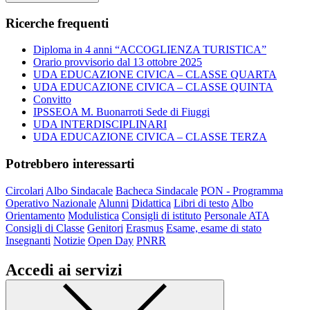
Ricerche frequenti
Diploma in 4 anni “ACCOGLIENZA TURISTICA”
Orario provvisorio dal 13 ottobre 2025
UDA EDUCAZIONE CIVICA – CLASSE QUARTA
UDA EDUCAZIONE CIVICA – CLASSE QUINTA
Convitto
IPSSEOA M. Buonarroti Sede di Fiuggi
UDA INTERDISCIPLINARI
UDA EDUCAZIONE CIVICA – CLASSE TERZA
Potrebbero interessarti
Circolari
Albo Sindacale
Bacheca Sindacale
PON - Programma
Operativo Nazionale
Alunni
Didattica
Libri di testo
Albo
Orientamento
Modulistica
Consigli di istituto
Personale ATA
Consigli di Classe
Genitori
Erasmus
Esame, esame di stato
Insegnanti
Notizie
Open Day
PNRR
Accedi ai servizi