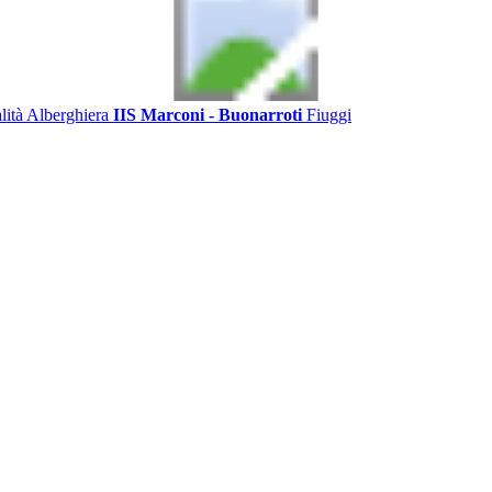
alità Alberghiera
IIS Marconi - Buonarroti
Fiuggi