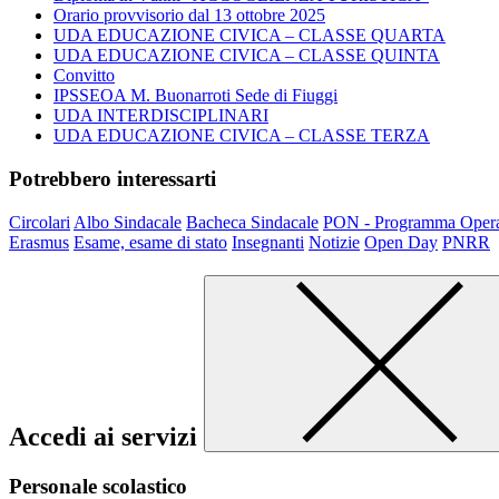
Orario provvisorio dal 13 ottobre 2025
UDA EDUCAZIONE CIVICA – CLASSE QUARTA
UDA EDUCAZIONE CIVICA – CLASSE QUINTA
Convitto
IPSSEOA M. Buonarroti Sede di Fiuggi
UDA INTERDISCIPLINARI
UDA EDUCAZIONE CIVICA – CLASSE TERZA
Potrebbero interessarti
Circolari
Albo Sindacale
Bacheca Sindacale
PON - Programma Opera
Erasmus
Esame, esame di stato
Insegnanti
Notizie
Open Day
PNRR
Accedi ai servizi
Personale scolastico