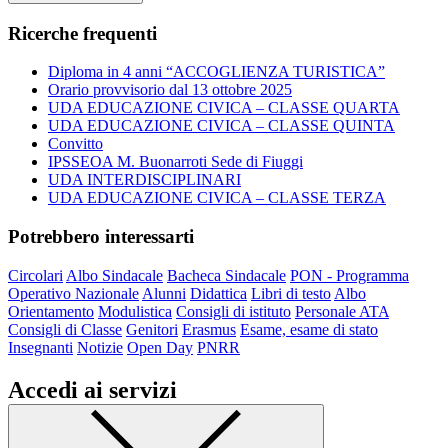
Ricerche frequenti
Diploma in 4 anni “ACCOGLIENZA TURISTICA”
Orario provvisorio dal 13 ottobre 2025
UDA EDUCAZIONE CIVICA – CLASSE QUARTA
UDA EDUCAZIONE CIVICA – CLASSE QUINTA
Convitto
IPSSEOA M. Buonarroti Sede di Fiuggi
UDA INTERDISCIPLINARI
UDA EDUCAZIONE CIVICA – CLASSE TERZA
Potrebbero interessarti
Circolari
Albo Sindacale
Bacheca Sindacale
PON - Programma
Operativo Nazionale
Alunni
Didattica
Libri di testo
Albo
Orientamento
Modulistica
Consigli di istituto
Personale ATA
Consigli di Classe
Genitori
Erasmus
Esame, esame di stato
Insegnanti
Notizie
Open Day
PNRR
Accedi ai servizi