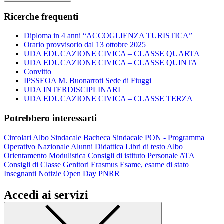
Ricerche frequenti
Diploma in 4 anni “ACCOGLIENZA TURISTICA”
Orario provvisorio dal 13 ottobre 2025
UDA EDUCAZIONE CIVICA – CLASSE QUARTA
UDA EDUCAZIONE CIVICA – CLASSE QUINTA
Convitto
IPSSEOA M. Buonarroti Sede di Fiuggi
UDA INTERDISCIPLINARI
UDA EDUCAZIONE CIVICA – CLASSE TERZA
Potrebbero interessarti
Circolari
Albo Sindacale
Bacheca Sindacale
PON - Programma
Operativo Nazionale
Alunni
Didattica
Libri di testo
Albo
Orientamento
Modulistica
Consigli di istituto
Personale ATA
Consigli di Classe
Genitori
Erasmus
Esame, esame di stato
Insegnanti
Notizie
Open Day
PNRR
Accedi ai servizi