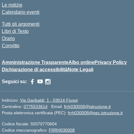
Le notizie
Calendario eventi
Tutti gli argomenti
Libri di Testo
Orario
Convitto
Amministrazione Trasparente
Albo online
Privacy Policy
Dichiarazione di accessibilità
Note Legali
Seguici su:
Indirizzo:
Via Garibaldi, 1 - 03014 Fiuggi
Centralino:
0775533614
Email:
frrh030008@istruzione.it
Posta elettronica certificata (PEC):
frrh030008@pec.istruzione.it
Codice fiscale: 92070770604
Codice meccanografico:
FRRH030008