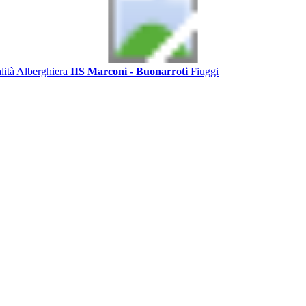
alità Alberghiera
IIS Marconi - Buonarroti
Fiuggi