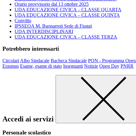
Orario provvisorio dal 13 ottobre 2025
UDA EDUCAZIONE CIVICA – CLASSE QUARTA
UDA EDUCAZIONE CIVICA – CLASSE QUINTA
Convitto
IPSSEOA M. Buonarroti Sede di Fiuggi
UDA INTERDISCIPLINARI
UDA EDUCAZIONE CIVICA – CLASSE TERZA
Potrebbero interessarti
Circolari
Albo Sindacale
Bacheca Sindacale
PON - Programma Opera
Erasmus
Esame, esame di stato
Insegnanti
Notizie
Open Day
PNRR
Accedi ai servizi
Personale scolastico