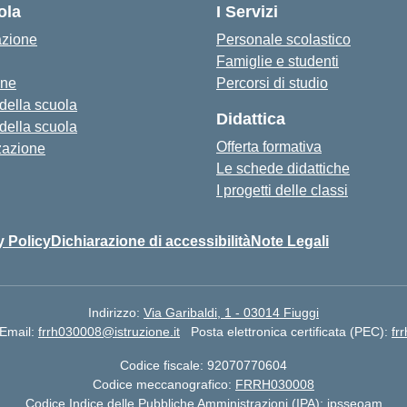
ola
I Servizi
azione
Personale scolastico
Famiglie e studenti
one
Percorsi di studio
 della scuola
Didattica
 della scuola
Offerta formativa
zazione
Le schede didattiche
I progetti delle classi
y Policy
Dichiarazione di accessibilità
Note Legali
Indirizzo:
Via Garibaldi, 1 - 03014 Fiuggi
Email:
frrh030008@istruzione.it
Posta elettronica certificata (PEC):
fr
Codice fiscale: 92070770604
Codice meccanografico:
FRRH030008
Codice Indice delle Pubbliche Amministrazioni (IPA): ipsseoam