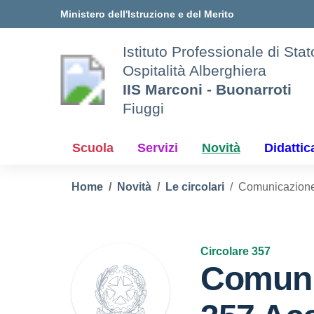
Vai ai contenuti
Vai al menu di navigazione
Vai al footer
Ministero dell'Istruzione e del Merito
Istituto Professionale di Sta
Ospitalità Alberghiera
IIS Marconi - Buonarroti
Fiuggi
Scuola
Servizi
Novità
Didattic
Home
Novità
Le circolari
Comunicazione 
Circolare 357
Comuni