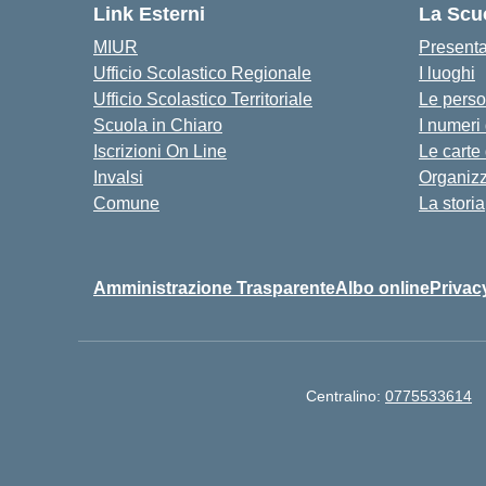
Link Esterni
La Scu
MIUR
Present
Ufficio Scolastico Regionale
I luoghi
Ufficio Scolastico Territoriale
Le pers
Scuola in Chiaro
I numeri
Iscrizioni On Line
Le carte
Invalsi
Organiz
Comune
La storia
Amministrazione Trasparente
Albo online
Privac
Centralino:
0775533614