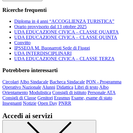
Ricerche frequenti
Diploma in 4 anni “ACCOGLIENZA TURISTICA”
Orario provvisorio dal 13 ottobre 2025
UDA EDUCAZIONE CIVICA – CLASSE QUARTA
UDA EDUCAZIONE CIVICA – CLASSE QUINTA
Convitto
IPSSEOA M. Buonarroti Sede di Fiuggi
UDA INTERDISCIPLINARI
UDA EDUCAZIONE CIVICA – CLASSE TERZA
Potrebbero interessarti
Circolari
Albo Sindacale
Bacheca Sindacale
PON - Programma
Operativo Nazionale
Alunni
Didattica
Libri di testo
Albo
Orientamento
Modulistica
Consigli di istituto
Personale ATA
Consigli di Classe
Genitori
Erasmus
Esame, esame di stato
Insegnanti
Notizie
Open Day
PNRR
Accedi ai servizi