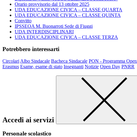
Orario provvisorio dal 13 ottobre 2025
UDA EDUCAZIONE CIVICA – CLASSE QUARTA
UDA EDUCAZIONE CIVICA – CLASSE QUINTA
Convitto
IPSSEOA M. Buonarroti Sede di Fiuggi
UDA INTERDISCIPLINARI
UDA EDUCAZIONE CIVICA – CLASSE TERZA
Potrebbero interessarti
Circolari
Albo Sindacale
Bacheca Sindacale
PON - Programma Opera
Erasmus
Esame, esame di stato
Insegnanti
Notizie
Open Day
PNRR
Accedi ai servizi
Personale scolastico