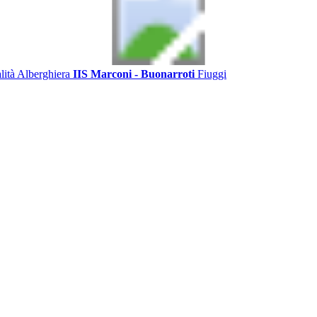
alità Alberghiera
IIS Marconi - Buonarroti
Fiuggi