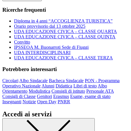
Ricerche frequenti
Diploma in 4 anni “ACCOGLIENZA TURISTICA”
Orario provvisorio dal 13 ottobre 2025
UDA EDUCAZIONE CIVICA – CLASSE QUARTA
UDA EDUCAZIONE CIVICA – CLASSE QUINTA
Convitto
IPSSEOA M. Buonarroti Sede di Fiuggi
UDA INTERDISCIPLINARI
UDA EDUCAZIONE CIVICA – CLASSE TERZA
Potrebbero interessarti
Circolari
Albo Sindacale
Bacheca Sindacale
PON - Programma
Operativo Nazionale
Alunni
Didattica
Libri di testo
Albo
Orientamento
Modulistica
Consigli di istituto
Personale ATA
Consigli di Classe
Genitori
Erasmus
Esame, esame di stato
Insegnanti
Notizie
Open Day
PNRR
Accedi ai servizi