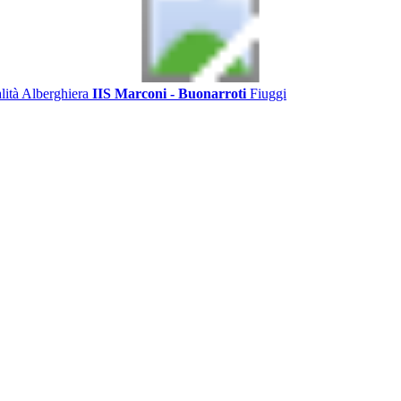
alità Alberghiera
IIS Marconi - Buonarroti
Fiuggi