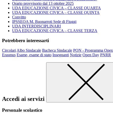
Orario provvisorio dal 13 ottobre 2025
UDA EDUCAZIONE CIVICA – CLASSE QUARTA
UDA EDUCAZIONE CIVICA – CLASSE QUINTA
Convitto
IPSSEOA M. Buonarroti Sede di Fiuggi
UDA INTERDISCIPLINARI
UDA EDUCAZIONE CIVICA – CLASSE TERZA
Potrebbero interessarti
Circolari
Albo Sindacale
Bacheca Sindacale
PON - Programma Opera
Erasmus
Esame, esame di stato
Insegnanti
Notizie
Open Day
PNRR
Accedi ai servizi
Personale scolastico