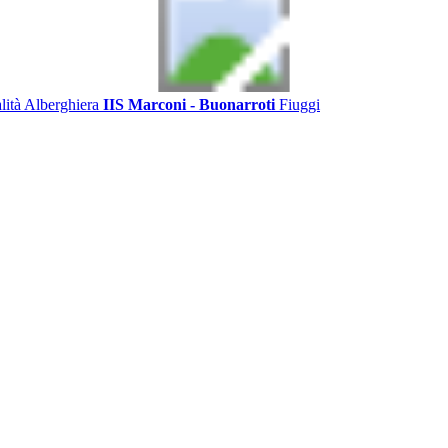
alità Alberghiera
IIS Marconi - Buonarroti
Fiuggi