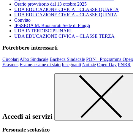
Orario provvisorio dal 13 ottobre 2025
UDA EDUCAZIONE CIVICA – CLASSE QUARTA
UDA EDUCAZIONE CIVICA – CLASSE QUINTA
Convitto
IPSSEOA M. Buonarroti Sede di Fiuggi
UDA INTERDISCIPLINARI
UDA EDUCAZIONE CIVICA – CLASSE TERZA
Potrebbero interessarti
Circolari
Albo Sindacale
Bacheca Sindacale
PON - Programma Opera
Erasmus
Esame, esame di stato
Insegnanti
Notizie
Open Day
PNRR
Accedi ai servizi
Personale scolastico