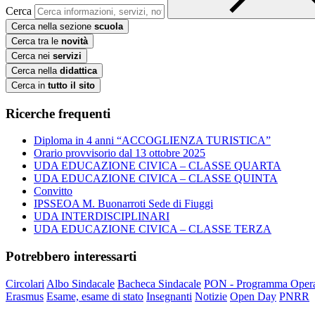
Cerca
Cerca nella sezione
scuola
Cerca tra le
novità
Cerca nei
servizi
Cerca nella
didattica
Cerca in
tutto il sito
Ricerche frequenti
Diploma in 4 anni “ACCOGLIENZA TURISTICA”
Orario provvisorio dal 13 ottobre 2025
UDA EDUCAZIONE CIVICA – CLASSE QUARTA
UDA EDUCAZIONE CIVICA – CLASSE QUINTA
Convitto
IPSSEOA M. Buonarroti Sede di Fiuggi
UDA INTERDISCIPLINARI
UDA EDUCAZIONE CIVICA – CLASSE TERZA
Potrebbero interessarti
Circolari
Albo Sindacale
Bacheca Sindacale
PON - Programma Opera
Erasmus
Esame, esame di stato
Insegnanti
Notizie
Open Day
PNRR