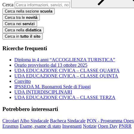
Cerca
Cerca nella sezione
scuola
Cerca tra le
novità
Cerca nei
servizi
Cerca nella
didattica
Cerca in
tutto il sito
Ricerche frequenti
Diploma in 4 anni “ACCOGLIENZA TURISTICA”
Orario provvisorio dal 13 ottobre 2025
UDA EDUCAZIONE CIVICA – CLASSE QUARTA
UDA EDUCAZIONE CIVICA – CLASSE QUINTA
Convitto
IPSSEOA M. Buonarroti Sede di Fiuggi
UDA INTERDISCIPLINARI
UDA EDUCAZIONE CIVICA – CLASSE TERZA
Potrebbero interessarti
Circolari
Albo Sindacale
Bacheca Sindacale
PON - Programma Opera
Erasmus
Esame, esame di stato
Insegnanti
Notizie
Open Day
PNRR