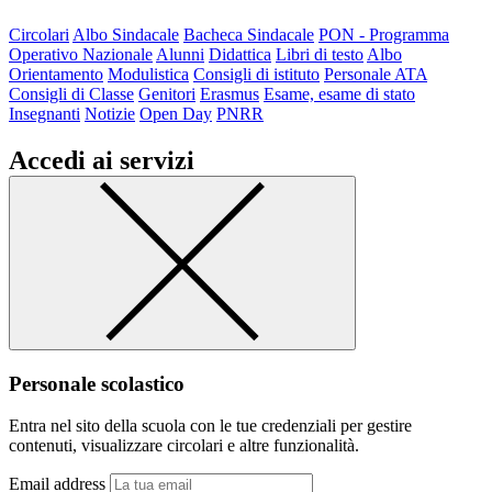
Circolari
Albo Sindacale
Bacheca Sindacale
PON - Programma
Operativo Nazionale
Alunni
Didattica
Libri di testo
Albo
Orientamento
Modulistica
Consigli di istituto
Personale ATA
Consigli di Classe
Genitori
Erasmus
Esame, esame di stato
Insegnanti
Notizie
Open Day
PNRR
Accedi ai servizi
Personale scolastico
Entra nel sito della scuola con le tue credenziali per gestire
contenuti, visualizzare circolari e altre funzionalità.
Email address