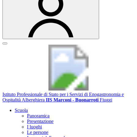
Istituto Professionale di Stato per i Servizi di Enogastronomia e
Ospitalità Alberghiera
IIS Marconi - Buonarroti
Fiuggi
Scuola
Panoramica
Presentazione
I luoghi
Le persone