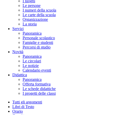
I luoghi
Le persone
I numeri della scuola
Le carte della scuola
Organizzazione
La storia
Servizi
Panoramica
Personale scolastico
Famiglie e studenti
Percorsi di studio
Novità
Panoramica
Le circolari
Le notizie
Calendario eventi
Didattica
Panoramica
Offerta formativa
Le schede didattiche
I progetti delle classi
Tutti gli argomenti
Libri di Testo
Orario