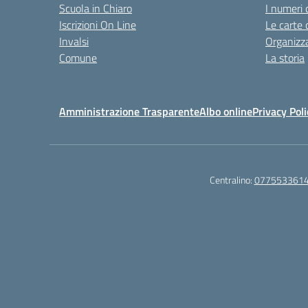
Scuola in Chiaro
I numeri 
Iscrizioni On Line
Le carte 
Invalsi
Organizz
Comune
La storia
Amministrazione Trasparente
Albo online
Privacy Poli
Centralino:
077553361