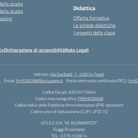
della scuola
Didattica
della scuola
Offerta formativa
azione
Le schede didattiche
I progetti delle classi
cy
Dichiarazione di accessibilità
Note Legali
Indirizzo:
Via Garibaldi, 1 - 03014 Fiuggi
4
Email:
frrh030008@istruzione.it
Posta elettronica certificata (PEC):
frrh0
Codice fiscale: 92070770604
Codice meccanografico:
FRRH030008
Codice Indice delle Pubbliche Amministrazioni (IPA): ipsseoam
Codice unico di fatturazione (CUF): UFQC1Q
I.P.S.S.E.O.A. "M. BUONARROTI"
Fiuggi (Frosinone)
TEL.: 0775-533614