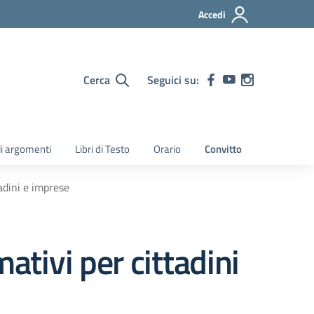
Accedi
Cerca
Seguici su:
gli argomenti
Libri di Testo
Orario
Convitto
adini e imprese
ativi per cittadini