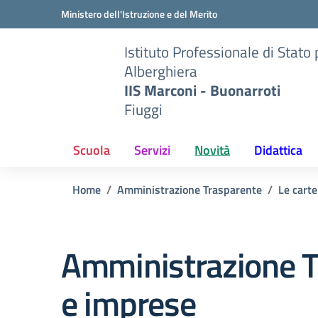
Vai ai contenuti
Vai al menu di navigazione
Vai al footer
Ministero dell'Istruzione e del Merito
Istituto Professionale di Stato
Alberghiera
IIS Marconi - Buonarroti
Fiuggi
Scuola
Servizi
Novità
Didattica
Home
Amministrazione Trasparente
Le carte
Amministrazione T
e imprese