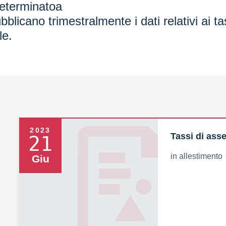
determinatoa
blicano trimestralmente i dati relativi ai t
le.
2023
Tassi di ass
21
in allestimento
Giu