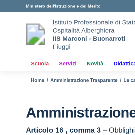
Vai ai contenuti
Vai al menu di navigazione
Vai al footer
Ministero dell'Istruzione e del Merito
Istituto Professionale di Sta
Ospitalità Alberghiera
IIS Marconi - Buonarroti
Fiuggi
Scuola
Servizi
Novità
Didattic
Home
Amministrazione Trasparente
Le ca
Amministrazione
Articolo 16 , comma 3
– Obblighi