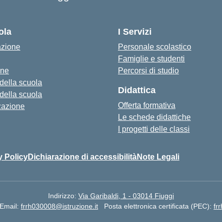
ola
I Servizi
azione
Personale scolastico
Famiglie e studenti
one
Percorsi di studio
 della scuola
Didattica
 della scuola
Offerta formativa
zazione
Le schede didattiche
I progetti delle classi
y Policy
Dichiarazione di accessibilità
Note Legali
Indirizzo:
Via Garibaldi, 1 - 03014 Fiuggi
Email:
frrh030008@istruzione.it
Posta elettronica certificata (PEC):
fr