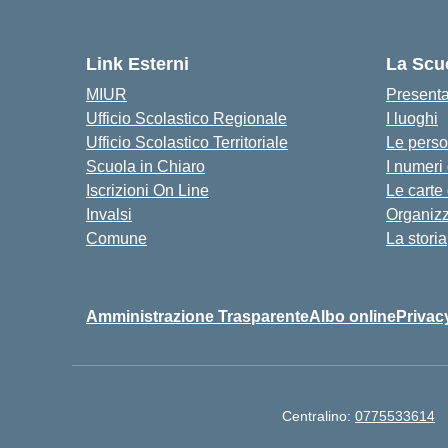
Link Esterni
La Scu
MIUR
Present
Ufficio Scolastico Regionale
I luoghi
Ufficio Scolastico Territoriale
Le pers
Scuola in Chiaro
I numeri
Iscrizioni On Line
Le carte
Invalsi
Organiz
Comune
La storia
Amministrazione Trasparente
Albo online
Privac
Centralino:
0775533614