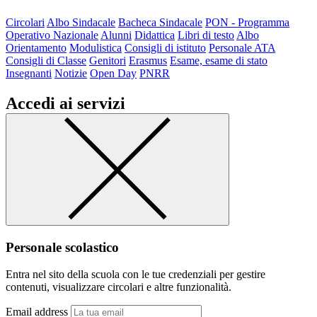
Circolari
Albo Sindacale
Bacheca Sindacale
PON - Programma
Operativo Nazionale
Alunni
Didattica
Libri di testo
Albo
Orientamento
Modulistica
Consigli di istituto
Personale ATA
Consigli di Classe
Genitori
Erasmus
Esame, esame di stato
Insegnanti
Notizie
Open Day
PNRR
Accedi ai servizi
Personale scolastico
Entra nel sito della scuola con le tue credenziali per gestire
contenuti, visualizzare circolari e altre funzionalità.
Email address