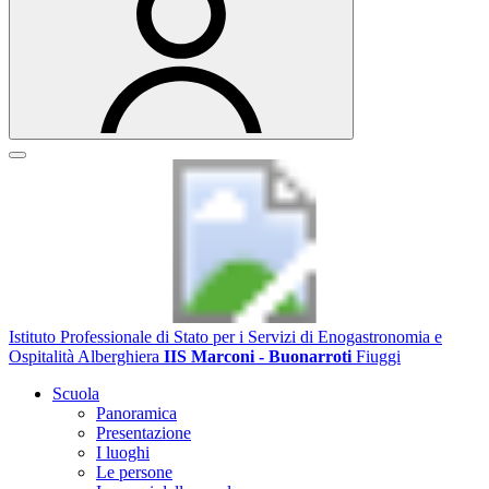
Istituto Professionale di Stato per i Servizi di Enogastronomia e
Ospitalità Alberghiera
IIS Marconi - Buonarroti
Fiuggi
Scuola
Panoramica
Presentazione
I luoghi
Le persone