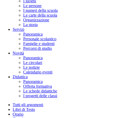
I luoghi
Le persone
I numeri della scuola
Le carte della scuola
Organizzazione
La storia
Servizi
Panoramica
Personale scolastico
Famiglie e studenti
Percorsi di studio
Novità
Panoramica
Le circolari
Le notizie
Calendario eventi
Didattica
Panoramica
Offerta formativa
Le schede didattiche
I progetti delle classi
Tutti gli argomenti
Libri di Testo
Orario