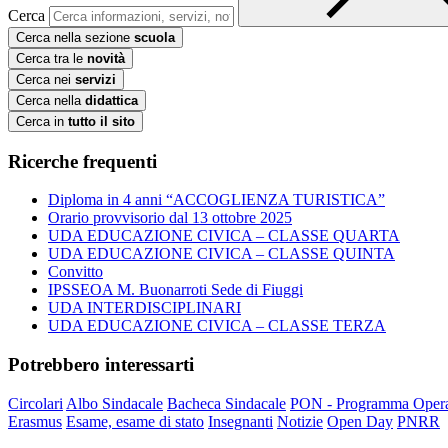
Cerca
Cerca nella sezione
scuola
Cerca tra le
novità
Cerca nei
servizi
Cerca nella
didattica
Cerca in
tutto il sito
Ricerche frequenti
Diploma in 4 anni “ACCOGLIENZA TURISTICA”
Orario provvisorio dal 13 ottobre 2025
UDA EDUCAZIONE CIVICA – CLASSE QUARTA
UDA EDUCAZIONE CIVICA – CLASSE QUINTA
Convitto
IPSSEOA M. Buonarroti Sede di Fiuggi
UDA INTERDISCIPLINARI
UDA EDUCAZIONE CIVICA – CLASSE TERZA
Potrebbero interessarti
Circolari
Albo Sindacale
Bacheca Sindacale
PON - Programma Opera
Erasmus
Esame, esame di stato
Insegnanti
Notizie
Open Day
PNRR