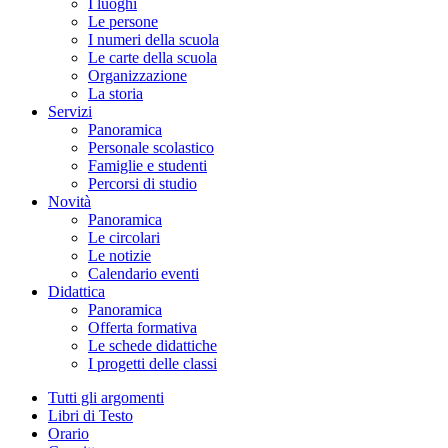
I luoghi
Le persone
I numeri della scuola
Le carte della scuola
Organizzazione
La storia
Servizi
Panoramica
Personale scolastico
Famiglie e studenti
Percorsi di studio
Novità
Panoramica
Le circolari
Le notizie
Calendario eventi
Didattica
Panoramica
Offerta formativa
Le schede didattiche
I progetti delle classi
Tutti gli argomenti
Libri di Testo
Orario