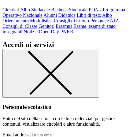
Circolari
Albo Sindacale
Bacheca Sindacale
PON - Programma
Operativo Nazionale
Alunni
Didattica
Libri di testo
Albo
Orientamento
Modulistica
Consigli di istituto
Personale ATA
Consigli di Classe
Genitori
Erasmus
Esame, esame di stato
Insegnanti
Notizie
Open Day
PNRR
Accedi ai servizi
Personale scolastico
Entra nel sito della scuola con le tue credenziali per gestire
contenuti, visualizzare circolari e altre funzionalità.
Email address