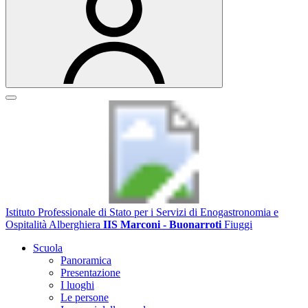
Istituto Professionale di Stato per i Servizi di Enogastronomia e
Ospitalità Alberghiera
IIS Marconi - Buonarroti
Fiuggi
Scuola
Panoramica
Presentazione
I luoghi
Le persone