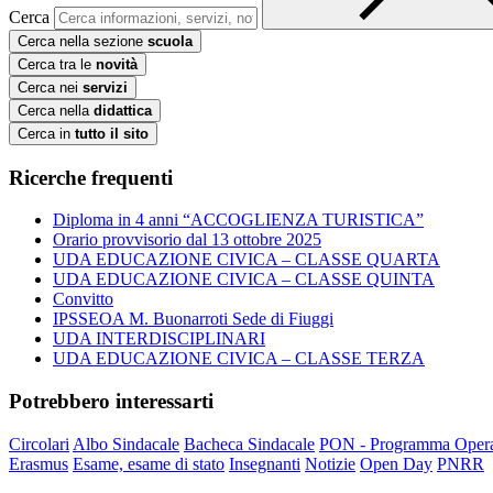
Cerca
Cerca nella sezione
scuola
Cerca tra le
novità
Cerca nei
servizi
Cerca nella
didattica
Cerca in
tutto il sito
Ricerche frequenti
Diploma in 4 anni “ACCOGLIENZA TURISTICA”
Orario provvisorio dal 13 ottobre 2025
UDA EDUCAZIONE CIVICA – CLASSE QUARTA
UDA EDUCAZIONE CIVICA – CLASSE QUINTA
Convitto
IPSSEOA M. Buonarroti Sede di Fiuggi
UDA INTERDISCIPLINARI
UDA EDUCAZIONE CIVICA – CLASSE TERZA
Potrebbero interessarti
Circolari
Albo Sindacale
Bacheca Sindacale
PON - Programma Opera
Erasmus
Esame, esame di stato
Insegnanti
Notizie
Open Day
PNRR