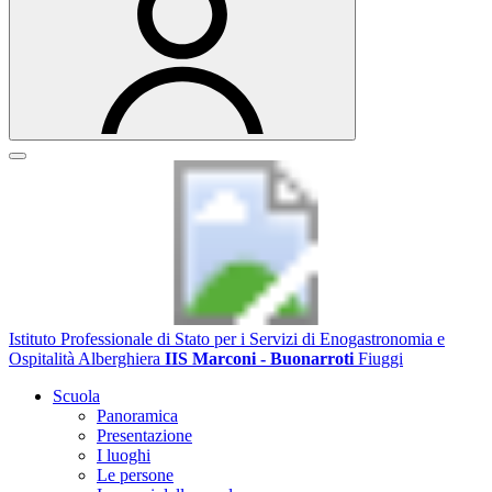
Istituto Professionale di Stato per i Servizi di Enogastronomia e
Ospitalità Alberghiera
IIS Marconi - Buonarroti
Fiuggi
Scuola
Panoramica
Presentazione
I luoghi
Le persone