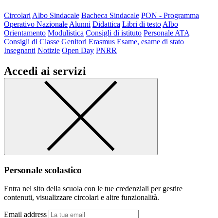
Circolari
Albo Sindacale
Bacheca Sindacale
PON - Programma
Operativo Nazionale
Alunni
Didattica
Libri di testo
Albo
Orientamento
Modulistica
Consigli di istituto
Personale ATA
Consigli di Classe
Genitori
Erasmus
Esame, esame di stato
Insegnanti
Notizie
Open Day
PNRR
Accedi ai servizi
Personale scolastico
Entra nel sito della scuola con le tue credenziali per gestire
contenuti, visualizzare circolari e altre funzionalità.
Email address