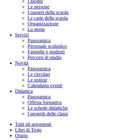
I luoghi
Le persone
I numeri della scuola
Le carte della scuola
Organizzazione
La storia
Servizi
Panoramica
Personale scolastico
Famiglie e studenti
Percorsi di studio
Novità
Panoramica
Le circolari
Le notizie
Calendario eventi
Didattica
Panoramica
Offerta formativa
Le schede didattiche
I progetti delle classi
Tutti gli argomenti
Libri di Testo
Orario