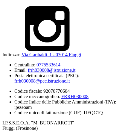
Indirizzo:
Via Garibaldi, 1 - 03014 Fiuggi
Centralino:
0775533614
Email:
frrh030008@istruzione.it
Posta elettronica certificata (PEC):
frrh030008@pec.istruzione.it
Codice fiscale: 92070770604
Codice meccanografico:
FRRH030008
Codice Indice delle Pubbliche Amministrazioni (IPA):
ipsseoam
Codice unico di fatturazione (CUF): UFQC1Q
I.P.S.S.E.O.A. "M. BUONARROTI"
Fiuggi (Frosinone)