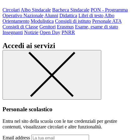
Circolari
Albo Sindacale
Bacheca Sindacale
PON - Programma
Operativo Nazionale
Alunni
Didattica
Libri di testo
Albo
Orientamento
Modulistica
Consigli di istituto
Personale ATA
Consigli di Classe
Genitori
Erasmus
Esame, esame di stato
Insegnanti
Notizie
Open Day
PNRR
Accedi ai servizi
Personale scolastico
Entra nel sito della scuola con le tue credenziali per gestire
contenuti, visualizzare circolari e altre funzionalità.
Email address