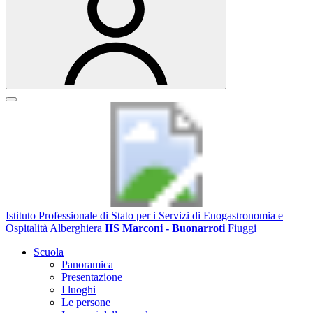
Istituto Professionale di Stato per i Servizi di Enogastronomia e
Ospitalità Alberghiera
IIS Marconi - Buonarroti
Fiuggi
Scuola
Panoramica
Presentazione
I luoghi
Le persone