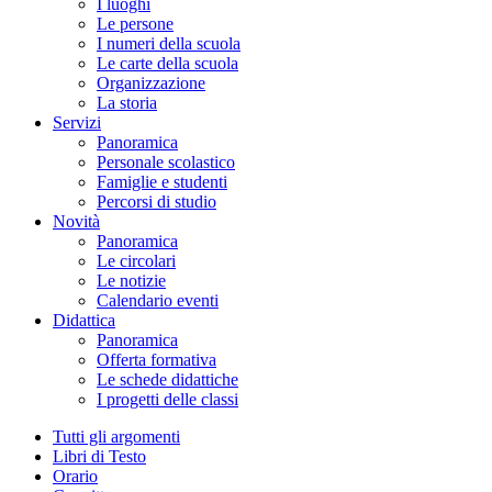
I luoghi
Le persone
I numeri della scuola
Le carte della scuola
Organizzazione
La storia
Servizi
Panoramica
Personale scolastico
Famiglie e studenti
Percorsi di studio
Novità
Panoramica
Le circolari
Le notizie
Calendario eventi
Didattica
Panoramica
Offerta formativa
Le schede didattiche
I progetti delle classi
Tutti gli argomenti
Libri di Testo
Orario